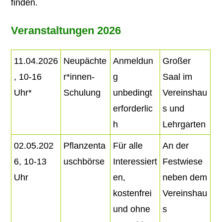
finden.
Veranstaltungen 2026
11.04.2026
Neupächte
Anmeldun
Großer
, 10-16
r*innen-
g
Saal im
Uhr*
Schulung
unbedingt
Vereinshau
erforderlic
s und
h
Lehrgarten
02.05.202
Pflanzenta
Für alle
An der
6, 10-13
uschbörse
Interessiert
Festwiese
Uhr
en,
neben dem
kostenfrei
Vereinshau
und ohne
s