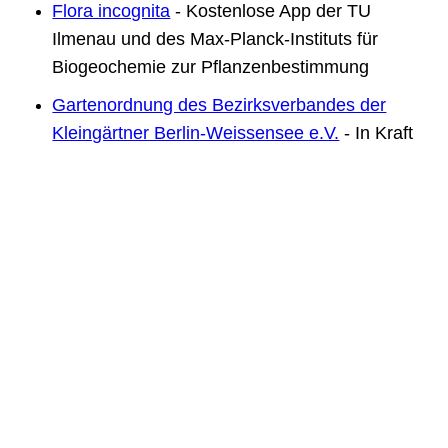
Flora incognita
- Kostenlose App der TU
Ilmenau und des Max-Planck-Instituts für
Biogeochemie zur Pflanzenbestimmung
Gartenordnung des Bezirksverbandes der
Kleingärtner Berlin-Weissensee e.V.
- In Kraft
seit 31.03.2024
Gemüse-ABC
- Wissenswertes zu Anbau und
Pflege von Artischocke, Aubergine,
Blumenkohl, Buschbohne, Chili, Endivie,
Erbse, Gurke, Kohlrabi, Kürbis usw.
Kompost
Kompost
Unterlagen zum Seminar Kompostierung in Theorie und
Praxis von Dr. Friedrich-Karl Schembecker in der KGA
Märchenland, 21.09.2024